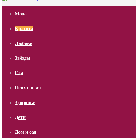
Мода
Красота
Любовь
Звёзды
Еда
Психология
Здоровье
Дети
Дом и сад