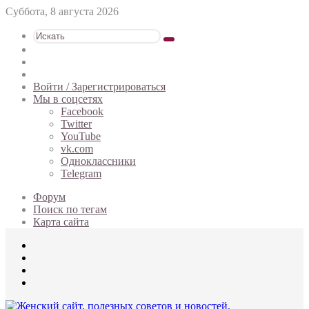
Суббота, 8 августа 2026
Искать
Switch
skin
Sidebar
Случайная
статья
Войти / Зарегистрироваться
Мы в соцсетях
Facebook
Twitter
YouTube
vk.com
Одноклассники
Telegram
Форум
Поиск по тегам
Карта сайта
Меню
Искать
Switch
skin
Войти