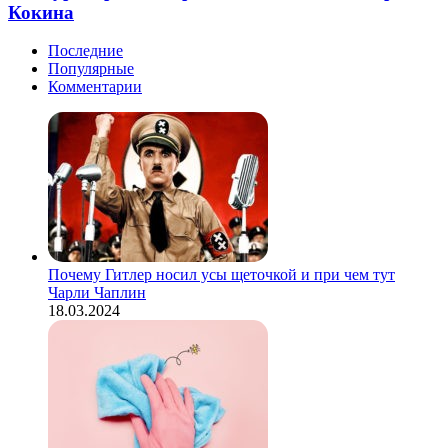
«Яд»,
Кокина
секунд!
Екатерина
Кокина
Последние
Популярные
Комментарии
Почему Гитлер носил усы щеточкой и при чем тут
Чарли Чаплин
18.03.2024