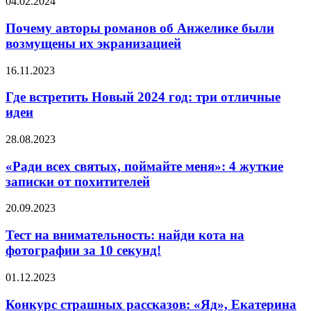
Почему
04.02.2024
авторы
романов
Почему авторы романов об Анжелике были
об
возмущены их экранизацией
Анжелике
были
Где
16.11.2023
возмущены
встретить
их
Новый
Где встретить Новый 2024 год: три отличные
экранизацией
2024
идеи
год:
три
«Ради
28.08.2023
отличные
всех
идеи
святых,
«Ради всех святых, поймайте меня»: 4 жуткие
поймайте
записки от похитителей
меня»:
4
Тест
20.09.2023
жуткие
на
записки
внимательность:
Тест на внимательность: найди кота на
от
найди
фотографии за 10 секунд!
похитителей
кота
на
Конкурс
01.12.2023
фотографии
страшных
за
рассказов:
Конкурс страшных рассказов: «Яд», Екатерина
10