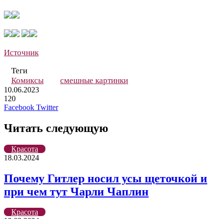
Источник
Теги
Комиксы
смешные картинки
10.06.2023
120
LinkedIn
Pinterest
Вконтакте
Одноклассники
Skype
WhatsApp
Telegram
Viber
Facebook
Twitter
Читать следующую
Красота
18.03.2024
Почему Гитлер носил усы щеточкой и
при чем тут Чарли Чаплин
Красота