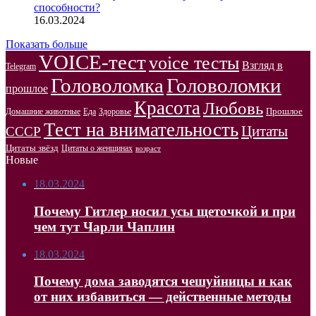
способности?
16.03.2024
Показать больше
VOICE-тест
voice тесты
Взгляд в
Telegram
Головоломка
Головоломки
прошлое
Красота
Любовь
Прошлое
Домашние животные
Здоровье
Еда
Тест на внимательность
Цитаты
СССР
Цитаты звёзд
Цитаты о женщинах
возраст
Новые
18.03.2024
Почему Гитлер носил усы щеточкой и при
чем тут Чарли Чаплин
18.03.2024
Почему дома заводятся чешуйницы и как
от них избавиться — действенные методы