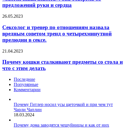
отвергла
предложений руки и сердца
65
предложений
Cексолог
26.05.2023
руки
и
и
тренер
Cексолог и тренер по отношениям назвала
сердца
по
вредным советом тренд о четырехминутной
отношениям
прелюдии в сексе.
назвала
вредным
Почему
21.04.2023
советом
кошки
тренд
сталкивают
Почему кошки сталкивают предметы со стола и
о
предметы
четырехминутной
что с этим делать
со
прелюдии
стола
в
Последние
и
сексе.
Популярные
что
Комментарии
с
этим
делать
Почему Гитлер носил усы щеточкой и при чем тут
Чарли Чаплин
18.03.2024
Почему дома заводятся чешуйницы и как от них