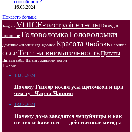
способности?
16.03.2024
Показать больше
VOICE-тест
voice тесты
Взгляд в
Telegram
Головоломка
Головоломки
прошлое
Красота
Любовь
Прошлое
Домашние животные
Здоровье
Еда
Тест на внимательность
Цитаты
СССР
Цитаты звёзд
Цитаты о женщинах
возраст
Новые
18.03.2024
Почему Гитлер носил усы щеточкой и при
чем тут Чарли Чаплин
18.03.2024
Почему дома заводятся чешуйницы и как
от них избавиться — действенные методы