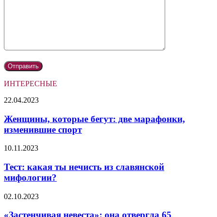
ИНТЕРЕСНЫЕ
Женщины,
22.04.2023
которые
бегут:
Женщины, которые бегут: две марафонки,
две
изменившие спорт
марафонки,
изменившие
Тест:
10.11.2023
спорт
какая
ты
Тест: какая ты нечисть из славянской
нечисть
мифологии?
из
славянской
«Застенчивая
02.10.2023
мифологии?
невеста»:
она
«Застенчивая невеста»: она отвергла 65