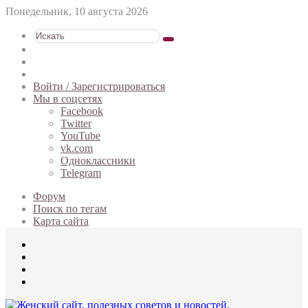
Понедельник, 10 августа 2026
Искать
Switch
skin
Sidebar
Случайная
статья
Войти / Зарегистрироваться
Мы в соцсетях
Facebook
Twitter
YouTube
vk.com
Одноклассники
Telegram
Форум
Поиск по тегам
Карта сайта
Меню
Искать
Switch
skin
Войти