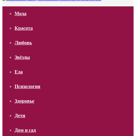
Мода
Красота
Любовь
Звёзды
Еда
Психология
Здоровье
Дети
Дом и сад