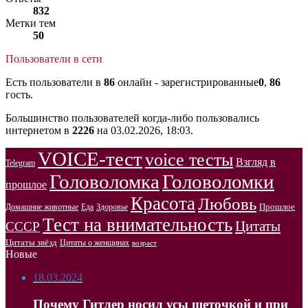
832
Метки тем
50
Пользователи в сети
Есть пользователи в
86
онлайн - зарегистрированные
0
,
86
гость.
Большинство пользователей когда-либо пользовались
интернетом в
2226
на 03.02.2026, 18:03.
VOICE-тест
voice тесты
Взгляд в
Telegram
Головоломка
Головоломки
прошлое
Красота
Любовь
Прошлое
Домашние животные
Здоровье
Еда
Тест на внимательность
Цитаты
СССР
Цитаты звёзд
Цитаты о женщинах
возраст
Новые
18.03.2024
Почему Гитлер носил усы щеточкой и при