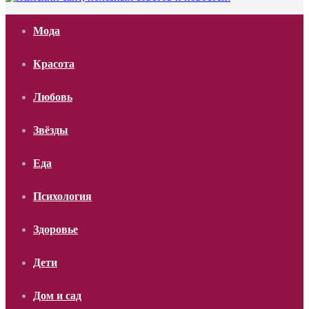
Мода
Красота
Любовь
Звёзды
Еда
Психология
Здоровье
Дети
Дом и сад