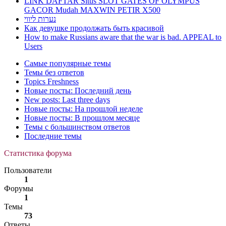
LINK DAFTAR Situs SLOT GATES OF OLYMPUS
GACOR Mudah MAXWIN PETIR X500
נערות ליווי
Как девушке продолжать быть красивой
How to make Russians aware that the war is bad. APPEAL to
Users
Самые популярные темы
Темы без ответов
Topics Freshness
Новые посты: Последний день
New posts: Last three days
Новые посты: На прошлой неделе
Новые посты: В прошлом месяце
Темы с большинством ответов
Последние темы
Статистика форума
Пользователи
1
Форумы
1
Темы
73
Ответы