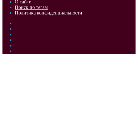
О сайте
Поиск по тегам
Политика конфиденциальности
Facebook
Twitter
YouTube
vk.com
Одноклассники
Telegram
Кнопка
«Наверх»