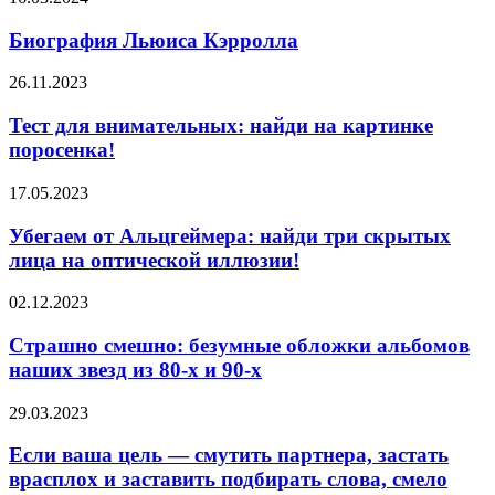
Льюиса
Кэрролла
Биография Льюиса Кэрролла
Тест
26.11.2023
для
внимательных:
Тест для внимательных: найди на картинке
найди
поросенка!
на
картинке
Убегаем
17.05.2023
поросенка!
от
Альцгеймера:
Убегаем от Альцгеймера: найди три скрытых
найди
лица на оптической иллюзии!
три
скрытых
Страшно
02.12.2023
лица
смешно:
на
безумные
Страшно смешно: безумные обложки альбомов
оптической
обложки
наших звезд из 80-х и 90-х
иллюзии!
альбомов
наших
Если
29.03.2023
звезд
ваша
из
цель
Если ваша цель — смутить партнера, застать
80-
—
врасплох и заставить подбирать слова, смело
х
смутить