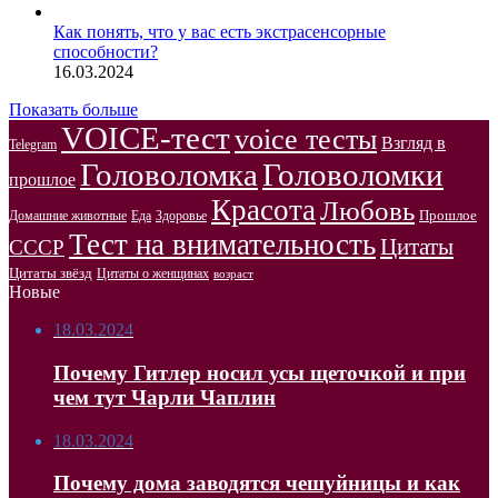
Как понять, что у вас есть экстрасенсорные
способности?
16.03.2024
Показать больше
VOICE-тест
voice тесты
Взгляд в
Telegram
Головоломка
Головоломки
прошлое
Красота
Любовь
Прошлое
Домашние животные
Здоровье
Еда
Тест на внимательность
Цитаты
СССР
Цитаты звёзд
Цитаты о женщинах
возраст
Новые
18.03.2024
Почему Гитлер носил усы щеточкой и при
чем тут Чарли Чаплин
18.03.2024
Почему дома заводятся чешуйницы и как