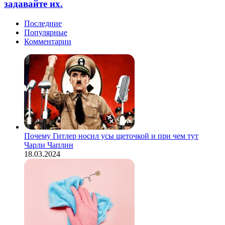
и
задавайте их.
партнера,
90-
застать
х
Последние
врасплох
Популярные
и
Комментарии
заставить
подбирать
слова,
смело
задавайте
их.
Почему Гитлер носил усы щеточкой и при чем тут
Чарли Чаплин
18.03.2024