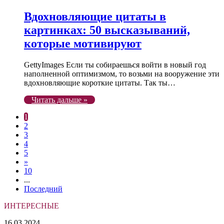
Вдохновляющие цитаты в
картинках: 50 высказываний,
которые мотивируют
GettyImages Если ты собираешься войти в новый год
наполненной оптимизмом, то возьми на вооружение эти
вдохновляющие короткие цитаты. Так ты…
Читать дальше »
1
2
3
4
5
»
10
...
Последний
ИНТЕРЕСНЫЕ
Биография
16.03.2024