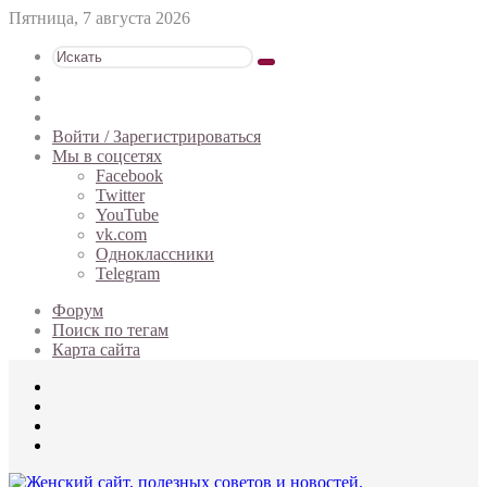
Пятница, 7 августа 2026
Искать
Switch
skin
Sidebar
Случайная
статья
Войти / Зарегистрироваться
Мы в соцсетях
Facebook
Twitter
YouTube
vk.com
Одноклассники
Telegram
Форум
Поиск по тегам
Карта сайта
Меню
Искать
Switch
skin
Войти