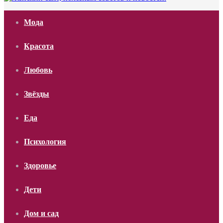
Мода
Красота
Любовь
Звёзды
Еда
Психология
Здоровье
Дети
Дом и сад