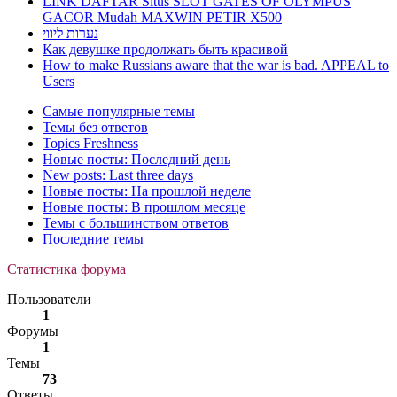
LINK DAFTAR Situs SLOT GATES OF OLYMPUS
GACOR Mudah MAXWIN PETIR X500
נערות ליווי
Как девушке продолжать быть красивой
How to make Russians aware that the war is bad. APPEAL to
Users
Самые популярные темы
Темы без ответов
Topics Freshness
Новые посты: Последний день
New posts: Last three days
Новые посты: На прошлой неделе
Новые посты: В прошлом месяце
Темы с большинством ответов
Последние темы
Статистика форума
Пользователи
1
Форумы
1
Темы
73
Ответы