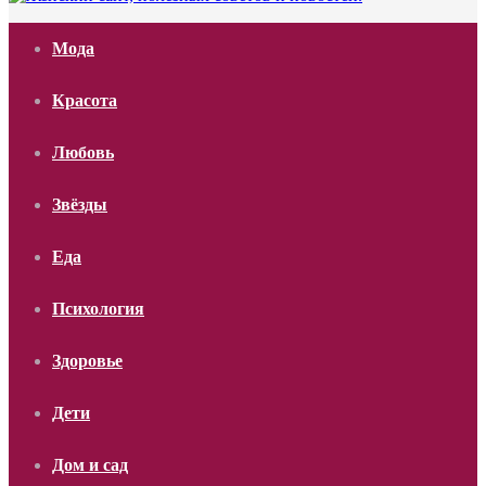
Мода
Красота
Любовь
Звёзды
Еда
Психология
Здоровье
Дети
Дом и сад