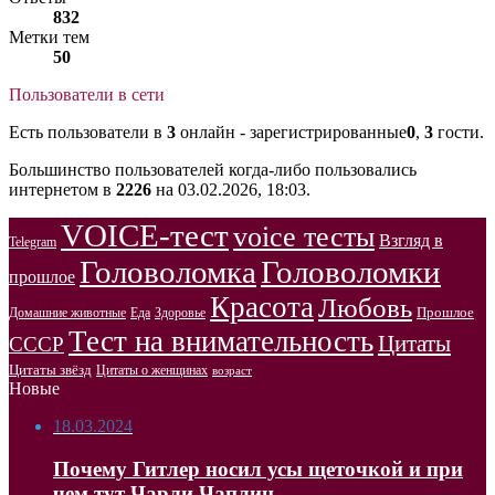
832
Метки тем
50
Пользователи в сети
Есть пользователи в
3
онлайн - зарегистрированные
0
,
3
гости.
Большинство пользователей когда-либо пользовались
интернетом в
2226
на 03.02.2026, 18:03.
VOICE-тест
voice тесты
Взгляд в
Telegram
Головоломка
Головоломки
прошлое
Красота
Любовь
Прошлое
Домашние животные
Здоровье
Еда
Тест на внимательность
Цитаты
СССР
Цитаты звёзд
Цитаты о женщинах
возраст
Новые
18.03.2024
Почему Гитлер носил усы щеточкой и при
чем тут Чарли Чаплин