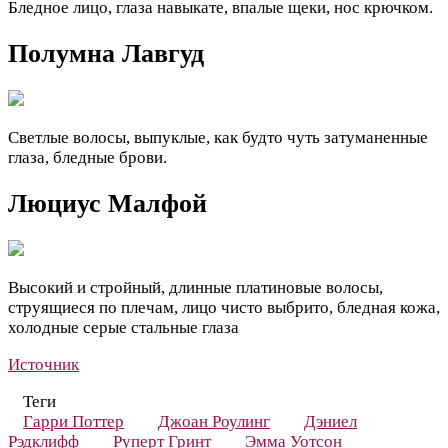
Бледное лицо, глаза навыкате, впалые щеки, нос крючком.
Полумна Лавгуд
Светлые волосы, выпуклые, как будто чуть затуманенные
глаза, бледные брови.
Люциус Малфой
Высокий и стройный, длинные платиновые волосы,
струящиеся по плечам, лицо чисто выбрито, бледная кожа,
холодные серые стальные глаза
Источник
Теги
Гарри Поттер
Джоан Роулинг
Дэниел
Рэдклифф
Руперт Гринт
Эмма Уотсон