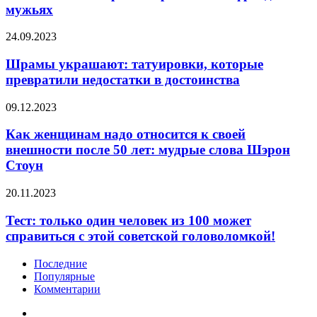
о
мужьях
странных
бойфрендах
Шрамы
24.09.2023
и
украшают:
мужьях
татуировки,
Шрамы украшают: татуировки, которые
которые
превратили недостатки в достоинства
превратили
недостатки
Как
09.12.2023
в
женщинам
достоинства
надо
Как женщинам надо относится к своей
относится
внешности после 50 лет: мудрые слова Шэрон
к
Стоун
своей
внешности
Тест:
20.11.2023
после
только
50
один
Тест: только один человек из 100 может
лет:
человек
мудрые
справиться с этой советской головоломкой!
из
слова
100
Шэрон
Последние
может
Стоун
Популярные
справиться
Комментарии
с
этой