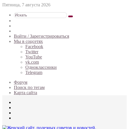
Пятница, 7 августа 2026
Искать
Switch
skin
Sidebar
Случайная
статья
Войти / Зарегистрироваться
Мы в соцсетях
Facebook
Twitter
YouTube
vk.com
Одноклассники
Telegram
Форум
Поиск по тегам
Карта сайта
Меню
Искать
Switch
skin
Войти