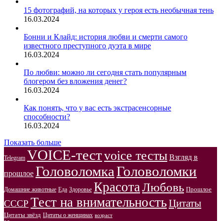
15 фотографий, на которых у героя есть необычная тень
16.03.2024
Бонни и Клайд: история любви и смерти самого
известного преступного дуэта в мире
16.03.2024
По любви: можно ли сегодня стать популярным
блогером без вложения денег?
16.03.2024
Как понять, что у вас есть экстрасенсорные
способности?
16.03.2024
Показать больше
VOICE-тест
voice тесты
Взгляд в
Telegram
Головоломка
Головоломки
прошлое
Красота
Любовь
Прошлое
Домашние животные
Здоровье
Еда
Тест на внимательность
Цитаты
СССР
Цитаты звёзд
Цитаты о женщинах
возраст