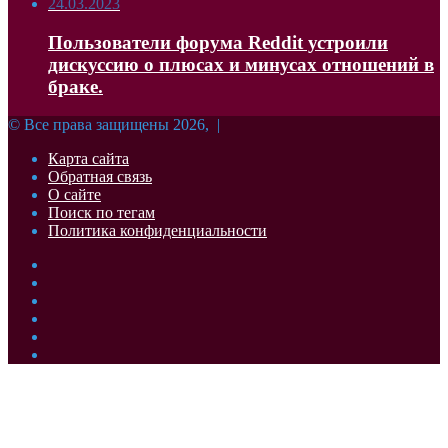
24.03.2023
Пользователи форума Reddit устроили
дискуссию о плюсах и минусах отношений в
браке.
© Все права защищены 2026, |
Карта сайта
Обратная связь
О сайте
Поиск по тегам
Политика конфиденциальности
Facebook
Twitter
YouTube
vk.com
Одноклассники
Telegram
Facebook
Twitter
WhatsApp
Telegram
Кнопка
«Наверх»