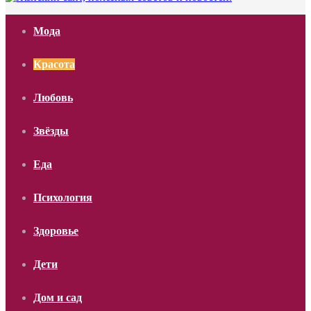
Мода
Красота
Любовь
Звёзды
Еда
Психология
Здоровье
Дети
Дом и сад