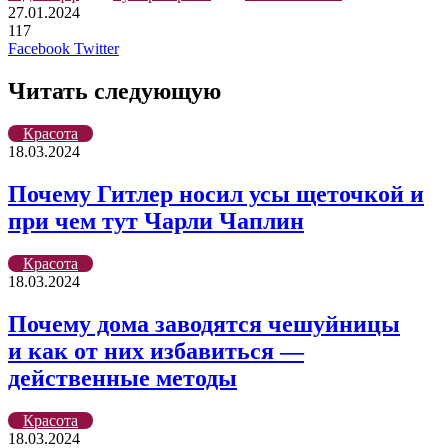
27.01.2024
117
LinkedIn
Pinterest
Вконтакте
Одноклассники
Skype
WhatsApp
Telegram
Viber
Facebook
Twitter
Читать следующую
Красота
18.03.2024
Почему Гитлер носил усы щеточкой и
при чем тут Чарли Чаплин
Красота
18.03.2024
Почему дома заводятся чешуйницы
и как от них избавиться —
действенные методы
Красота
18.03.2024