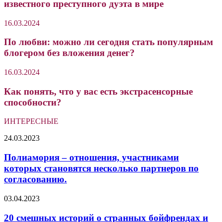
известного преступного дуэта в мире
16.03.2024
По любви: можно ли сегодня стать популярным
блогером без вложения денег?
16.03.2024
Как понять, что у вас есть экстрасенсорные
способности?
ИНТЕРЕСНЫЕ
Полиамория
24.03.2023
–
отношения,
Полиамория – отношения, участниками
участниками
которых становятся несколько партнеров по
которых
согласованию.
становятся
несколько
20
03.04.2023
партнеров
смешных
по
историй
20 смешных историй о странных бойфрендах и
согласованию.