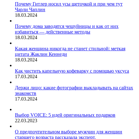
советской
Почему Гитлер носил усы щеточкой и при чем тут
головоломкой!
Чарли Чаплин
18.03.2024
Почему дома заводятся чешуйницы и как от них
избавиться — действенные методы
18.03.2024
Какая женщина никогда не станет стильной: меткая
цитата Жаклин Кеннеди
18.03.2024
Как чистить капельную кофеварку с помощью уксуса
17.03.2024
Держи лицо: какие фотографии выкладывать на сайтах
знакомств
17.03.2024
Выбор VOICE: 5 идей оригинальных подарков
22.03.2023
О предпочтительном выборе мужчин для женщин
старшего возраста рассказала эксперт.