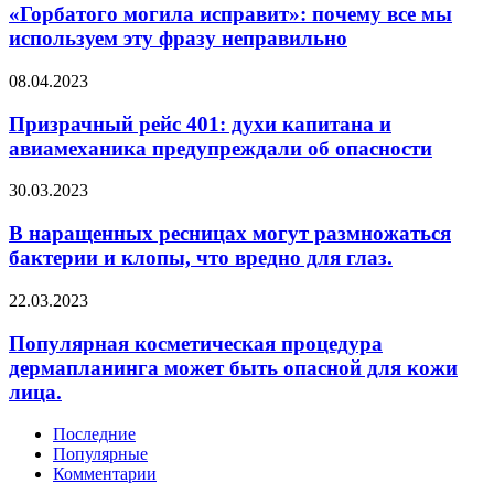
исправит»:
«Горбатого могила исправит»: почему все мы
буквально
почему
используем эту фразу неправильно
все
мы
Призрачный
08.04.2023
используем
рейс
эту
401:
Призрачный рейс 401: духи капитана и
фразу
духи
авиамеханика предупреждали об опасности
неправильно
капитана
и
В
30.03.2023
авиамеханика
наращенных
предупреждали
ресницах
В наращенных ресницах могут размножаться
об
могут
бактерии и клопы, что вредно для глаз.
опасности
размножаться
бактерии
Популярная
22.03.2023
и
косметическая
клопы,
процедура
Популярная косметическая процедура
что
дермапланинга
дермапланинга может быть опасной для кожи
вредно
может
для
лица.
быть
глаз.
опасной
Последние
для
Популярные
кожи
Комментарии
лица.