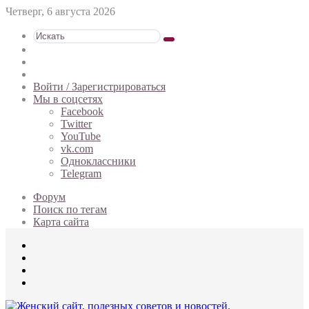
Четверг, 6 августа 2026
Искать
Switch
skin
Sidebar
Случайная
статья
Войти / Зарегистрироваться
Мы в соцсетях
Facebook
Twitter
YouTube
vk.com
Одноклассники
Telegram
Форум
Поиск по тегам
Карта сайта
Меню
Искать
Switch
skin
Войти