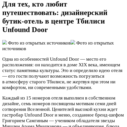
Для тех, кто любит
путешествовать: дизайнерский
бутик-отель в центре Тбилиси
Unfound Door
Фото из открытых источников
Фото из открытых
источников
Одна из особенностей Unfound Door — место его
расположения: он находится в доме XIX века, имеющем
статус памятника культуры. Это и определило идею отеля
— его гости получают возможность погрузиться
в атмосферу старого Тбилиси, не жертвуя при этом ни
комфортом, ни современными удобствами.
Каждый из 15 номеров отеля выполнен в собственном
дизайне, семь номеров посвящены мотивам семи дней
сотворения Вселенной. Ценителей высокой кухни ждет
гастробар Unfound Door и меню, созданное бренд-шефом
Григорием Самгиным — учеником обладателя звезды
Мишлен Арама Мнацканова — и объединяющее, блюда