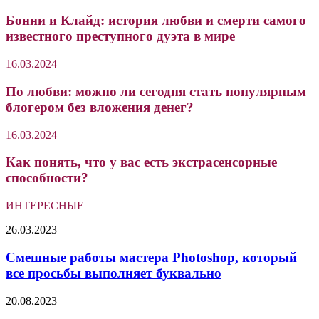
Бонни и Клайд: история любви и смерти самого
известного преступного дуэта в мире
16.03.2024
По любви: можно ли сегодня стать популярным
блогером без вложения денег?
16.03.2024
Как понять, что у вас есть экстрасенсорные
способности?
ИНТЕРЕСНЫЕ
Смешные
26.03.2023
работы
мастера
Смешные работы мастера Photoshop, который
Photoshop,
все просьбы выполняет буквально
который
все
«Горбатого
20.08.2023
просьбы
могила
выполняет