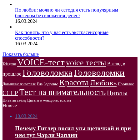
По любви: можно ли сегодня стать популярным
блогером без вложения денег?
16.03.2024
Как понять, что у вас есть экстрасенсорные
способности?
16.03.2024
Показать больше
VOICE-тест
voice тесты
Взгляд в
Telegram
Головоломка
Головоломки
прошлое
Красота
Любовь
Прошлое
Домашние животные
Здоровье
Еда
Тест на внимательность
Цитаты
СССР
Цитаты звёзд
Цитаты о женщинах
возраст
Новые
18.03.2024
Почему Гитлер носил усы щеточкой и при
чем тут Чарли Чаплин