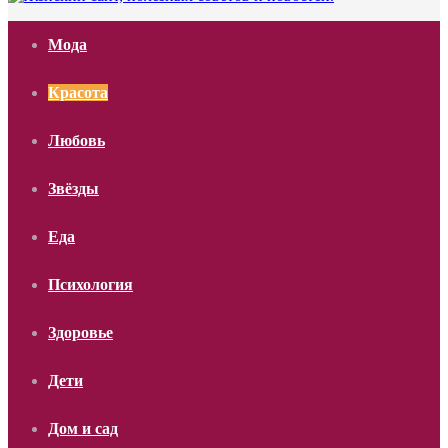
Мода
Красота
Любовь
Звёзды
Еда
Психология
Здоровье
Дети
Дом и сад