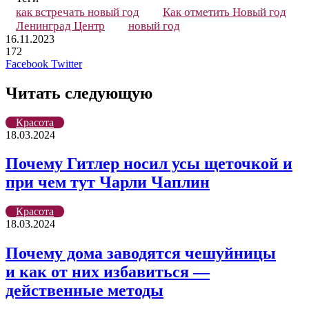
как встречать новый год
Как отметить Новый год
Ленинград Центр
новый год
16.11.2023
172
LinkedIn
Pinterest
Вконтакте
Одноклассники
Skype
WhatsApp
Telegram
Viber
Facebook
Twitter
Читать следующую
Красота
18.03.2024
Почему Гитлер носил усы щеточкой и
при чем тут Чарли Чаплин
Красота
18.03.2024
Почему дома заводятся чешуйницы
и как от них избавиться —
действенные методы