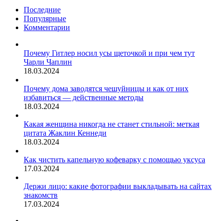
самые
Последние
странные
Популярные
(и
Комментарии
жутковатые)
пластические
операции
Почему Гитлер носил усы щеточкой и при чем тут
Чарли Чаплин
18.03.2024
Почему дома заводятся чешуйницы и как от них
избавиться — действенные методы
18.03.2024
Какая женщина никогда не станет стильной: меткая
цитата Жаклин Кеннеди
18.03.2024
Как чистить капельную кофеварку с помощью уксуса
17.03.2024
Держи лицо: какие фотографии выкладывать на сайтах
знакомств
17.03.2024