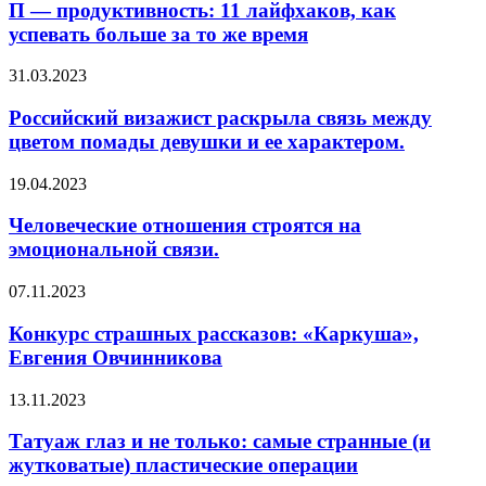
продуктивность:
П — продуктивность: 11 лайфхаков, как
11
успевать больше за то же время
лайфхаков,
как
Российский
31.03.2023
успевать
визажист
больше
раскрыла
Российский визажист раскрыла связь между
за
связь
цветом помады девушки и ее характером.
то
между
же
цветом
время
Человеческие
19.04.2023
помады
отношения
девушки
строятся
Человеческие отношения строятся на
и
на
эмоциональной связи.
ее
эмоциональной
характером.
связи.
Конкурс
07.11.2023
страшных
рассказов:
Конкурс страшных рассказов: «Каркуша»,
«Каркуша»,
Евгения Овчинникова
Евгения
Овчинникова
Татуаж
13.11.2023
глаз
и
Татуаж глаз и не только: самые странные (и
не
жутковатые) пластические операции
только: