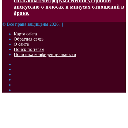
Пользователи форума Reddit устроили
дискуссию о плюсах и минусах отношений в
браке.
© Все права защищены 2026, |
Карта сайта
Обратная связь
О сайте
Поиск по тегам
Политика конфиденциальности
Facebook
Twitter
YouTube
vk.com
Одноклассники
Telegram
Facebook
Twitter
WhatsApp
Telegram
Кнопка
«Наверх»