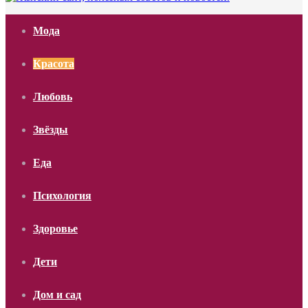
Мода
Красота
Любовь
Звёзды
Еда
Психология
Здоровье
Дети
Дом и сад