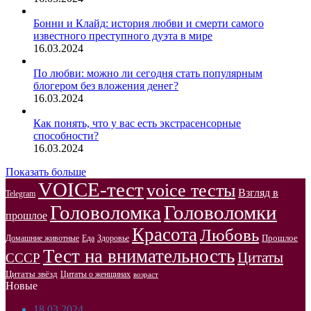
Бонни и Клайд: история любви и смерти самого
известного преступного дуэта в мире
16.03.2024
По любви: можно ли сегодня стать популярным
блогером без вложения денег?
16.03.2024
Как понять, что у вас есть экстрасенсорные
способности?
16.03.2024
Показать больше
VOICE-тест
voice тесты
Взгляд в
Telegram
Головоломка
Головоломки
прошлое
Красота
Любовь
Прошлое
Домашние животные
Здоровье
Еда
Тест на внимательность
Цитаты
СССР
Цитаты звёзд
Цитаты о женщинах
возраст
Новые
18.03.2024