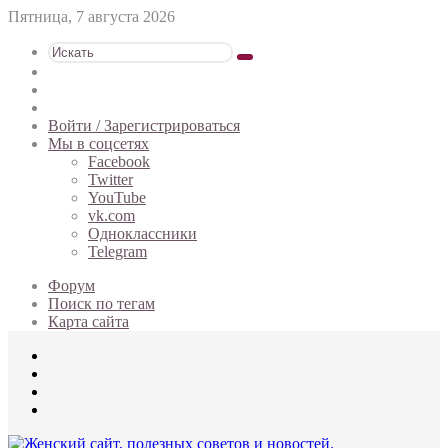
Пятница, 7 августа 2026
Искать
Switch
skin
Sidebar
Случайная
статья
Войти / Зарегистрироваться
Мы в соцсетях
Facebook
Twitter
YouTube
vk.com
Одноклассники
Telegram
Форум
Поиск по тегам
Карта сайта
Меню
Искать
Switch
skin
Войти