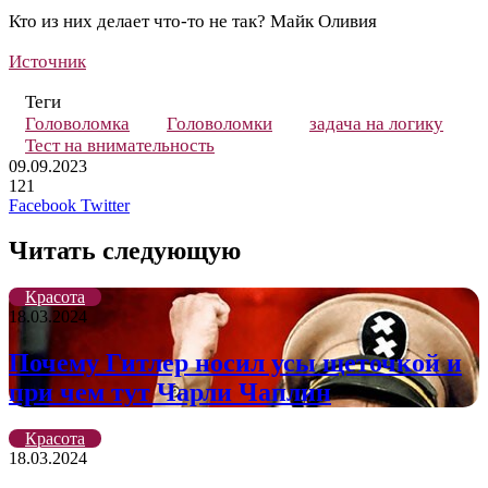
Кто из них делает что-то не так?
Майк
Оливия
Источник
Теги
Головоломка
Головоломки
задача на логику
Тест на внимательность
09.09.2023
121
LinkedIn
Pinterest
Вконтакте
Одноклассники
Skype
WhatsApp
Telegram
Viber
Facebook
Twitter
Читать следующую
Красота
18.03.2024
Почему Гитлер носил усы щеточкой и
при чем тут Чарли Чаплин
Красота
18.03.2024