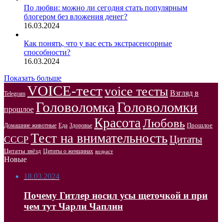
По любви: можно ли сегодня стать популярным
блогером без вложения денег?
16.03.2024
Как понять, что у вас есть экстрасенсорные
способности?
16.03.2024
Показать больше
VOICE-тест
voice тесты
Взгляд в
Telegram
Головоломка
Головоломки
прошлое
Красота
Любовь
Прошлое
Домашние животные
Здоровье
Еда
Тест на внимательность
Цитаты
СССР
Цитаты звёзд
Цитаты о женщинах
возраст
Новые
18.03.2024
Почему Гитлер носил усы щеточкой и при
чем тут Чарли Чаплин