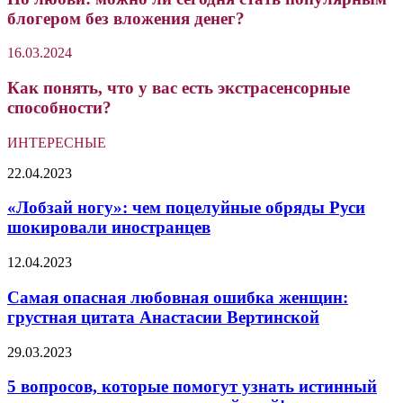
блогером без вложения денег?
16.03.2024
Как понять, что у вас есть экстрасенсорные
способности?
ИНТЕРЕСНЫЕ
«Лобзай
22.04.2023
ногу»:
чем
«Лобзай ногу»: чем поцелуйные обряды Руси
поцелуйные
шокировали иностранцев
обряды
Руси
Самая
12.04.2023
шокировали
опасная
иностранцев
любовная
Самая опасная любовная ошибка женщин:
ошибка
грустная цитата Анастасии Вертинской
женщин:
грустная
5
29.03.2023
цитата
вопросов,
Анастасии
которые
5 вопросов, которые помогут узнать истинный
Вертинской
помогут