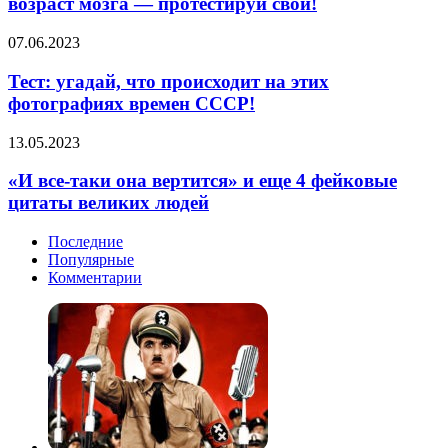
возраст мозга — протестируй свой!
узнать
истинный
Тест:
07.06.2023
возраст
угадай,
мозга
что
Тест: угадай, что происходит на этих
—
происходит
фотографиях времен СССР!
протестируй
на
свой!
этих
«И
13.05.2023
фотографиях
все-
времен
таки
«И все-таки она вертится» и еще 4 фейковые
СССР!
она
цитаты великих людей
вертится»
и
Последние
еще
Популярные
4
Комментарии
фейковые
цитаты
великих
людей