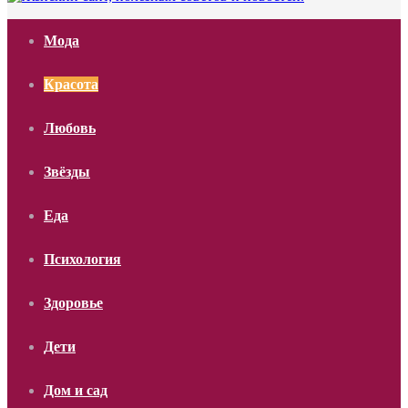
Мода
Красота
Любовь
Звёзды
Еда
Психология
Здоровье
Дети
Дом и сад