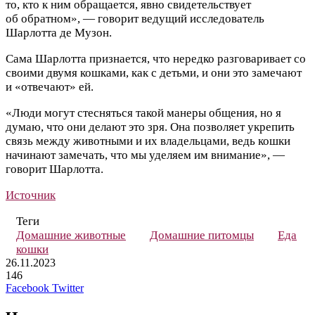
то, кто к ним обращается, явно свидетельствует
об обратном», — говорит ведущий исследователь
Шарлотта де Музон.
Сама Шарлотта признается, что нередко разговаривает со
своими двумя кошками, как с детьми, и они это замечают
и «отвечают» ей.
«Люди могут стесняться такой манеры общения, но я
думаю, что они делают это зря. Она позволяет укрепить
связь между животными и их владельцами, ведь кошки
начинают замечать, что мы уделяем им внимание», —
говорит Шарлотта.
Источник
Теги
Домашние животные
Домашние питомцы
Еда
кошки
26.11.2023
146
LinkedIn
Pinterest
Вконтакте
Одноклассники
Skype
WhatsApp
Telegram
Viber
Facebook
Twitter