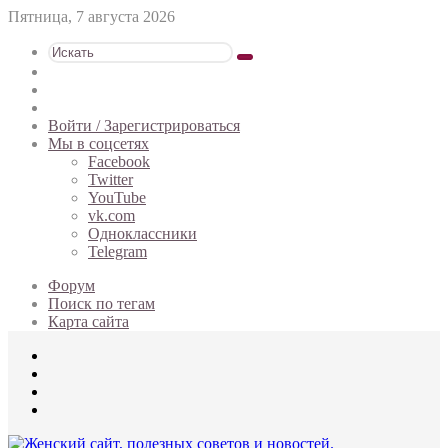
Пятница, 7 августа 2026
Искать
Switch
skin
Sidebar
Случайная
статья
Войти / Зарегистрироваться
Мы в соцсетях
Facebook
Twitter
YouTube
vk.com
Одноклассники
Telegram
Форум
Поиск по тегам
Карта сайта
Меню
Искать
Switch
skin
Войти