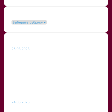
Рубрики
Рубрики
Популярные
26.03.2023
Советская задача на логику,
которую раньше решали
второклашки: сможешь ли ты
ответить на пять вопросов,
посмотрев на картинку с
пароходом?
24.03.2023
Пользователи форума Reddit