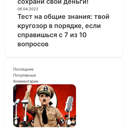
сохрани свои деньги!
всего
жалеют
Тест
06.04.2023
молодожены:
на
Тест на общие знания: твой
сохрани
общие
кругозор в порядке, если
свои
знания:
деньги!
твой
справишься с 7 из 10
кругозор
вопросов
в
порядке,
если
справишься
с
Последние
7
Популярные
из
Комментарии
10
вопросов