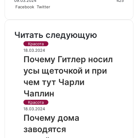
09.03.2024
425
LinkedIn
Pinterest
Вконтакте
Одноклассники
Skype
WhatsApp
Telegram
Viber
Facebook
Twitter
Читать следующую
Красота
18.03.2024
Почему Гитлер носил
усы щеточкой и при
чем тут Чарли
Чаплин
Красота
18.03.2024
Почему дома
заводятся