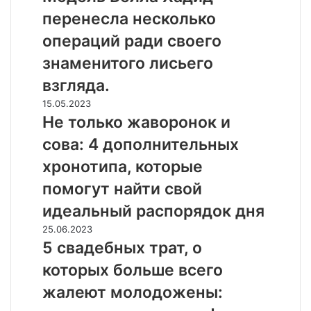
Хадид
перенесла несколько
перенесла
несколько
операций ради своего
операций
знаменитого лисьего
ради
своего
взгляда.
знаменитого
Не
15.05.2023
лисьего
только
Не только жаворонок и
взгляда.
жаворонок
сова: 4 дополнительных
и
сова:
хронотипа, которые
4
помогут найти свой
дополнительных
хронотипа,
идеальный распорядок дня
которые
5
25.06.2023
помогут
свадебных
5 свадебных трат, о
найти
трат,
свой
которых больше всего
о
идеальный
которых
жалеют молодожены:
распорядок
больше
дня