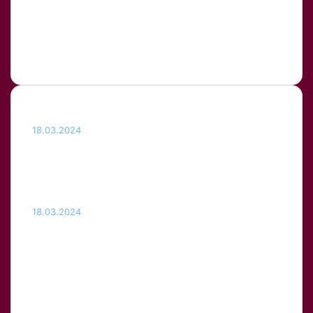
Красота
Любовь
Прошлое
Здоровье
Тест на
СССР
внимательность
Цитаты
Цитаты
звёзд
Цитаты о женщинах
возраст
Новые
18.03.2024
Почему Гитлер носил усы
щеточкой и при чем тут Чарли
Чаплин
18.03.2024
Почему дома заводятся
чешуйницы и как от них
избавиться — действенные
методы