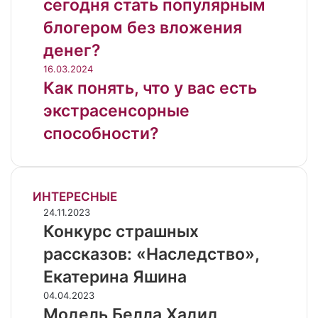
сегодня стать популярным
блогером без вложения
денег?
16.03.2024
Как понять, что у вас есть
экстрасенсорные
способности?
ИНТЕРЕСНЫЕ
Конкурс
24.11.2023
страшных
Конкурс страшных
рассказов:
рассказов: «Наследство»,
«Наследство»,
Екатерина
Екатерина Яшина
Яшина
Модель
04.04.2023
Белла
Модель Белла Хадид