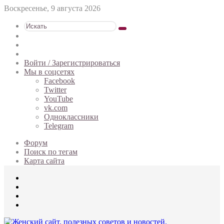
Воскресенье, 9 августа 2026
Искать
Switch
skin
Sidebar
Случайная
статья
Войти / Зарегистрироваться
Мы в соцсетях
Facebook
Twitter
YouTube
vk.com
Одноклассники
Telegram
Форум
Поиск по тегам
Карта сайта
Меню
Искать
Switch
skin
Войти