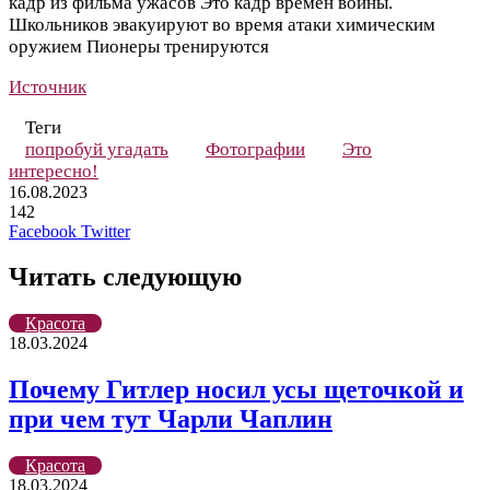
кадр из фильма ужасов
Это кадр времен войны.
Школьников эвакуируют во время атаки химическим
оружием
Пионеры тренируются
Источник
Теги
попробуй угадать
Фотографии
Это
интересно!
16.08.2023
142
LinkedIn
Pinterest
Вконтакте
Одноклассники
Skype
WhatsApp
Telegram
Viber
Facebook
Twitter
Читать следующую
Красота
18.03.2024
Почему Гитлер носил усы щеточкой и
при чем тут Чарли Чаплин
Красота
18.03.2024