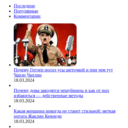
мире
раскрыла
Последние
секрет
Популярные
идеальных
Комментарии
кадров
для соцсетей
Почему Гитлер носил усы щеточкой и при чем тут
Чарли Чаплин
18.03.2024
Почему дома заводятся чешуйницы и как от них
избавиться — действенные методы
18.03.2024
Какая женщина никогда не станет стильной: меткая
цитата Жаклин Кеннеди
18.03.2024