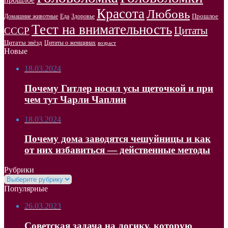
Красота
Любовь
Прошлое
Домашние животные
Здоровье
Еда
Тест на внимательность
Цитаты
СССР
Цитаты звёзд
Цитаты о женщинах
возраст
Новые
18.03.2024
Почему Гитлер носил усы щеточкой и при
чем тут Чарли Чаплин
18.03.2024
Почему дома заводятся чешуйницы и как
от них избавиться — действенные методы
Рубрики
Рубрики
Популярные
26.03.2023
Советская задача на логику, которую