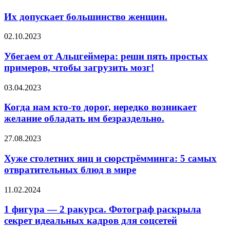
допускает
большинство
Их допускает большинство женщин.
женщин.
Убегаем
02.10.2023
от
Альцгеймера:
Убегаем от Альцгеймера: реши пять простых
реши
примеров, чтобы загрузить мозг!
пять
простых
Когда
03.04.2023
примеров,
нам
чтобы
кто-
Когда нам кто-то дорог, нередко возникает
загрузить
то
желание обладать им безраздельно.
мозг!
дорог,
нередко
Хуже
27.08.2023
возникает
столетних
желание
яиц
Хуже столетних яиц и сюрстрёмминга: 5 самых
обладать
и
отвратительных блюд в мире
им
сюрстрёмминга:
безраздельно.
5
1
11.02.2024
самых
фигура
отвратительных
—
1 фигура — 2 ракурса. Фотограф раскрыла
блюд
2 ракурса.
секрет идеальных кадров для соцсетей
в
Фотограф