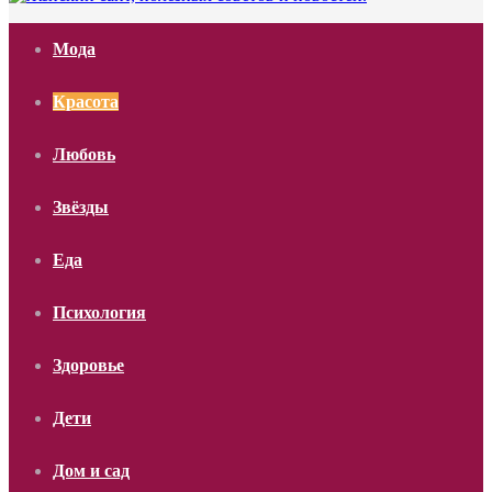
Мода
Красота
Любовь
Звёзды
Еда
Психология
Здоровье
Дети
Дом и сад