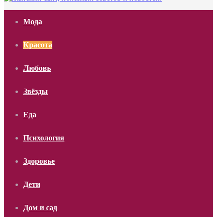
Мода
Красота
Любовь
Звёзды
Еда
Психология
Здоровье
Дети
Дом и сад