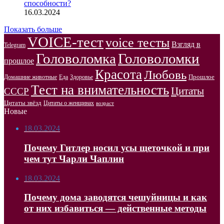
способности?
16.03.2024
Показать больше
VOICE-тест
voice тесты
Взгляд в
Telegram
Головоломка
Головоломки
прошлое
Красота
Любовь
Прошлое
Домашние животные
Здоровье
Еда
Тест на внимательность
Цитаты
СССР
Цитаты звёзд
Цитаты о женщинах
возраст
Новые
18.03.2024
Почему Гитлер носил усы щеточкой и при
чем тут Чарли Чаплин
18.03.2024
Почему дома заводятся чешуйницы и как
от них избавиться — действенные методы