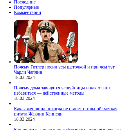
нюанс
Последние
даты
—
Популярные
проведения,
проверь
Комментарии
программа,
себя!
гости
Почему Гитлер носил усы щеточкой и при чем тут
Чарли Чаплин
18.03.2024
Почему дома заводятся чешуйницы и как от них
избавиться — действенные методы
18.03.2024
Какая женщина никогда не станет стильной: меткая
цитата Жаклин Кеннеди
18.03.2024
Как чистить капельную кофеварку с помощью уксуса