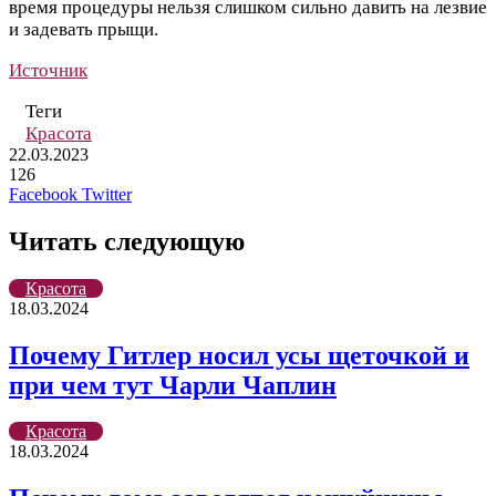
время процедуры нельзя слишком сильно давить на лезвие
и задевать прыщи.
Источник
Теги
Красота
22.03.2023
126
LinkedIn
Pinterest
Вконтакте
Одноклассники
Skype
WhatsApp
Telegram
Viber
Facebook
Twitter
Читать следующую
Красота
18.03.2024
Почему Гитлер носил усы щеточкой и
при чем тут Чарли Чаплин
Красота
18.03.2024