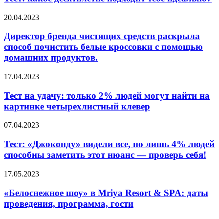
подходит
тебе
Директор
20.04.2023
идеально?
бренда
чистящих
Директор бренда чистящих средств раскрыла
средств
способ почистить белые кроссовки с помощью
раскрыла
домашних продуктов.
способ
почистить
Тест
17.04.2023
белые
на
кроссовки
удачу:
Тест на удачу: только 2% людей могут найти на
с
только
помощью
картинке четырехлистный клевер
2%
домашних
людей
продуктов.
Тест:
07.04.2023
могут
«Джоконду»
найти
видели
Тест: «Джоконду» видели все, но лишь 4% людей
на
все,
способны заметить этот нюанс — проверь себя!
картинке
но
четырехлистный
лишь
клевер
«Белоснежное
17.05.2023
4%
шоу»
людей
в
«Белоснежное шоу» в Mriya Resort & SPA: даты
способны
Mriya
проведения, программа, гости
заметить
Resort
этот
& SPA: