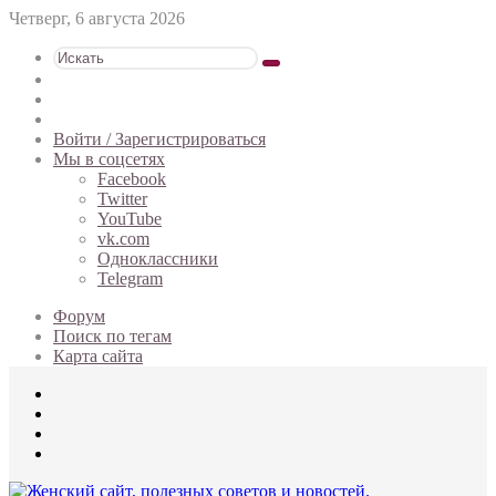
Четверг, 6 августа 2026
Искать
Switch
skin
Sidebar
Случайная
статья
Войти / Зарегистрироваться
Мы в соцсетях
Facebook
Twitter
YouTube
vk.com
Одноклассники
Telegram
Форум
Поиск по тегам
Карта сайта
Меню
Искать
Switch
skin
Войти