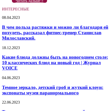
Читать дальше »
ИНТЕРЕСНЫЕ
В
08.04.2023
чем
польза
В чем польза растяжки и можно ли благодаря ей
растяжки
похудеть, рассказал фитнес-тренер Станислав
и
Милославский.
можно
ли
Какие
18.12.2023
благодаря
блюда
ей
должны
Какие блюда должны быть на новогоднем столе:
похудеть,
быть
рассказал
10 классических блюд на новый год | Журнал
на
фитнес-
VOICE
новогоднем
тренер
столе:
Станислав
Темное
04.06.2023
10
Милославский.
зеркало,
классических
детский
Темное зеркало, детский гроб и жуткий клоун:
блюд
гроб
на
экспонаты музея паранормального
и
новый
жуткий
год
Тест
22.06.2023
клоун:
|
на
экспонаты
Журнал
зоркость: