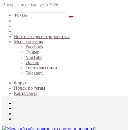
Воскресенье, 9 августа 2026
Искать
Switch
skin
Sidebar
Случайная
статья
Войти / Зарегистрироваться
Мы в соцсетях
Facebook
Twitter
YouTube
vk.com
Одноклассники
Telegram
Форум
Поиск по тегам
Карта сайта
Меню
Искать
Switch
skin
Войти