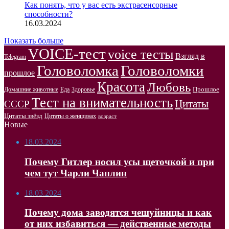
Как понять, что у вас есть экстрасенсорные
способности?
16.03.2024
Показать больше
VOICE-тест
voice тесты
Взгляд в
Telegram
Головоломка
Головоломки
прошлое
Красота
Любовь
Прошлое
Домашние животные
Здоровье
Еда
Тест на внимательность
Цитаты
СССР
Цитаты звёзд
Цитаты о женщинах
возраст
Новые
18.03.2024
Почему Гитлер носил усы щеточкой и при
чем тут Чарли Чаплин
18.03.2024
Почему дома заводятся чешуйницы и как
от них избавиться — действенные методы