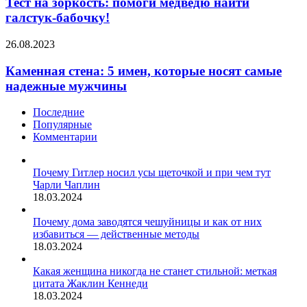
Тест на зоркость: помоги медведю найти
музея
VOICE
помоги
галстук-бабочку!
паранормального
медведю
найти
Каменная
26.08.2023
галстук-
стена:
бабочку!
5
Каменная стена: 5 имен, которые носят самые
имен,
надежные мужчины
которые
носят
Последние
самые
Популярные
надежные
Комментарии
мужчины
Почему Гитлер носил усы щеточкой и при чем тут
Чарли Чаплин
18.03.2024
Почему дома заводятся чешуйницы и как от них
избавиться — действенные методы
18.03.2024
Какая женщина никогда не станет стильной: меткая
цитата Жаклин Кеннеди
18.03.2024