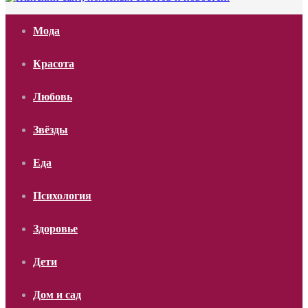
Мода
Красота
Любовь
Звёзды
Еда
Психология
Здоровье
Дети
Дом и сад