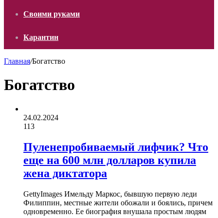
Своими руками
Карантин
Главная
/
Богатство
Богатство
24.02.2024
113
Пуленепробиваемый лифчик? Что
еще на 600 млн долларов купила
жена диктатора
GettyImages Имельду Маркос, бывшую первую леди
Филиппин, местные жители обожали и боялись, причем
одновременно. Ее биография внушала простым людям