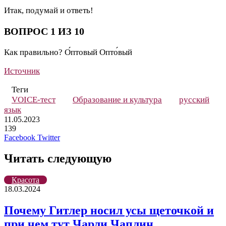
Итак, подумай и ответь!
ВОПРОС 1 ИЗ 10
Как правильно?
О́птовый
Опто́вый
Источник
Теги
VOICE-тест
Образование и культура
русский
язык
11.05.2023
139
LinkedIn
Pinterest
Вконтакте
Одноклассники
Skype
WhatsApp
Telegram
Viber
Facebook
Twitter
Читать следующую
Красота
18.03.2024
Почему Гитлер носил усы щеточкой и
при чем тут Чарли Чаплин