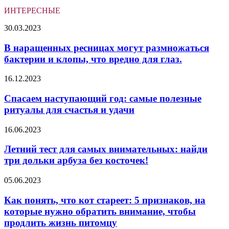
ИНТЕРЕСНЫЕ
В
30.03.2023
наращенных
ресницах
В наращенных ресницах могут размножаться
могут
бактерии и клопы, что вредно для глаз.
размножаться
бактерии
Спасаем
16.12.2023
и
наступающий
клопы,
год:
Спасаем наступающий год: самые полезные
что
самые
ритуалы для счастья и удачи
вредно
полезные
для
ритуалы
глаз.
Летний
16.06.2023
для
тест
счастья
для
Летний тест для самых внимательных: найди
и
самых
три дольки арбуза без косточек!
удачи
внимательных:
найди
Как
05.06.2023
три
понять,
дольки
что
Как понять, что кот стареет: 5 признаков, на
арбуза
кот
которые нужно обратить внимание, чтобы
без
стареет:
косточек!
продлить жизнь питомцу
5