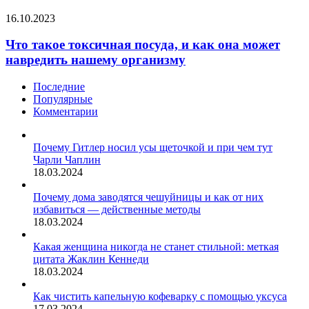
признаков,
Что
16.10.2023
на
такое
которые
токсичная
Что такое токсичная посуда, и как она может
нужно
посуда,
обратить
навредить нашему организму
и
внимание,
как
чтобы
Последние
она
продлить
Популярные
может
жизнь
Комментарии
навредить
питомцу
нашему
организму
Почему Гитлер носил усы щеточкой и при чем тут
Чарли Чаплин
18.03.2024
Почему дома заводятся чешуйницы и как от них
избавиться — действенные методы
18.03.2024
Какая женщина никогда не станет стильной: меткая
цитата Жаклин Кеннеди
18.03.2024
Как чистить капельную кофеварку с помощью уксуса
17.03.2024