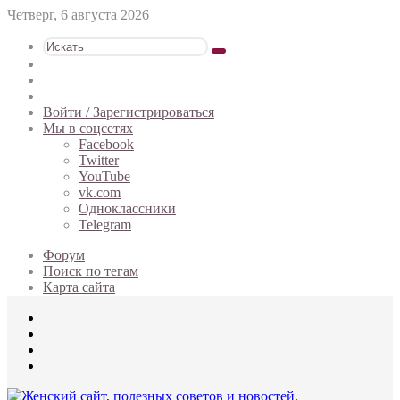
Четверг, 6 августа 2026
Искать
Switch
skin
Sidebar
Случайная
статья
Войти / Зарегистрироваться
Мы в соцсетях
Facebook
Twitter
YouTube
vk.com
Одноклассники
Telegram
Форум
Поиск по тегам
Карта сайта
Меню
Искать
Switch
skin
Войти