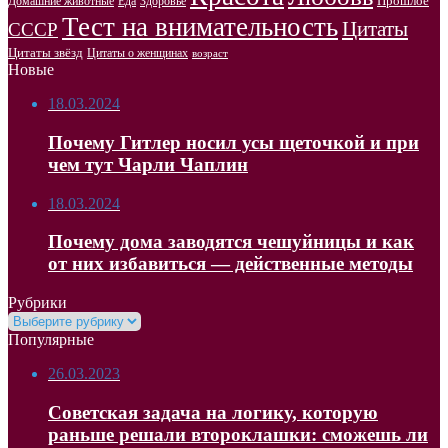
Прошлое
Домашние животные
Здоровье
Еда
Тест на внимательность
Цитаты
СССР
Цитаты звёзд
Цитаты о женщинах
возраст
Новые
18.03.2024
Почему Гитлер носил усы щеточкой и при
чем тут Чарли Чаплин
18.03.2024
Почему дома заводятся чешуйницы и как
от них избавиться — действенные методы
Рубрики
Рубрики
Популярные
26.03.2023
Советская задача на логику, которую
раньше решали второклашки: сможешь ли