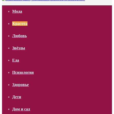
Мода
Красота
Любовь
Звёзды
Еда
Психология
Здоровье
Дети
Дом и сад