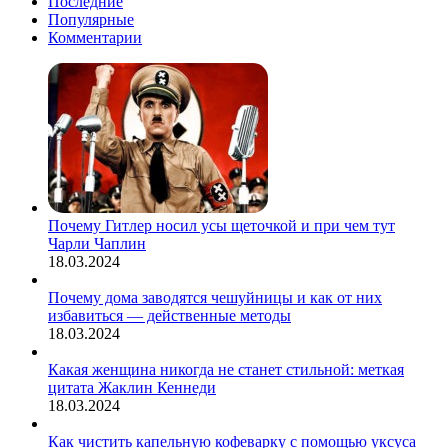
Последние
быть
Популярные
простонародным.
Комментарии
Угадаешь
его?
Почему Гитлер носил усы щеточкой и при чем тут
Чарли Чаплин
18.03.2024
Почему дома заводятся чешуйницы и как от них
избавиться — действенные методы
18.03.2024
Какая женщина никогда не станет стильной: меткая
цитата Жаклин Кеннеди
18.03.2024
Как чистить капельную кофеварку с помощью уксуса