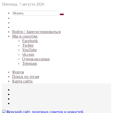
Пятница, 7 августа 2026
Искать
Switch
skin
Sidebar
Случайная
статья
Войти / Зарегистрироваться
Мы в соцсетях
Facebook
Twitter
YouTube
vk.com
Одноклассники
Telegram
Форум
Поиск по тегам
Карта сайта
Меню
Искать
Switch
skin
Войти