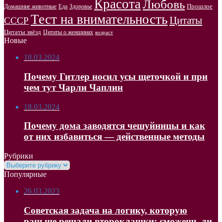
Красота
Любовь
Прошлое
Домашние животные
Здоровье
Еда
Тест на внимательность
Цитаты
СССР
Цитаты звёзд
Цитаты о женщинах
возраст
Новые
18.03.2024
Почему Гитлер носил усы щеточкой и при
чем тут Чарли Чаплин
18.03.2024
Почему дома заводятся чешуйницы и как
от них избавиться — действенные методы
Рубрики
Рубрики
Популярные
26.03.2023
Советская задача на логику, которую
раньше решали второклашки: сможешь ли