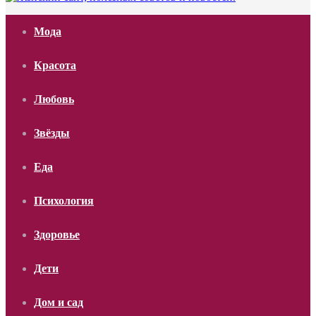
Мода
Красота
Любовь
Звёзды
Еда
Психология
Здоровье
Дети
Дом и сад