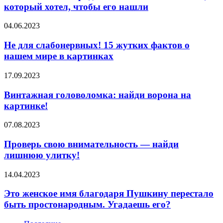
всего
который хотел, чтобы его нашли
святого!»
Маньяк,
Не
04.06.2023
который
для
хотел,
слабонервных!
Не для слабонервных! 15 жутких фактов о
чтобы
15
нашем мире в картинках
его
жутких
нашли
фактов
Винтажная
17.09.2023
о
головоломка:
нашем
найди
Винтажная головоломка: найди ворона на
мире
ворона
картинке!
в
на
картинках
картинке!
Проверь
07.08.2023
свою
внимательность
Проверь свою внимательность — найди
—
лишнюю улитку!
найди
лишнюю
Это
14.04.2023
улитку!
женское
имя
Это женское имя благодаря Пушкину перестало
благодаря
быть простонародным. Угадаешь его?
Пушкину
перестало