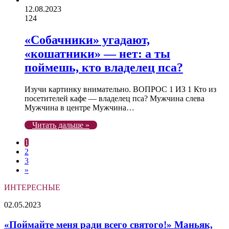
12.08.2023
124
«Собачники» угадают,
«кошатники» — нет: а ты
поймешь, кто владелец пса?
Изучи картинку внимательно. ВОПРОС 1 ИЗ 1 Кто из
посетителей кафе — владелец пса? Мужчина слева
Мужчина в центре Мужчина…
Читать дальше »
1
2
3
»
ИНТЕРЕСНЫЕ
«Поймайте
02.05.2023
меня
ради
«Поймайте меня ради всего святого!» Маньяк,