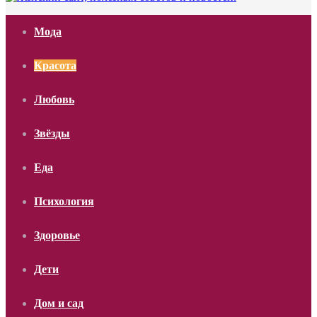
Мода
Красота
Любовь
Звёзды
Еда
Психология
Здоровье
Дети
Дом и сад