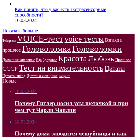
Как понять, что у вас есть экстрасенсорные
способности?
16.03.2024
Показать больше
VOICE-тест
voice тесты
Взгляд в
Telegram
Головоломка
Головоломки
прошлое
Красота
Любовь
Прошлое
Домашние животные
Здоровье
Еда
Тест на внимательность
Цитаты
СССР
Цитаты звёзд
Цитаты о женщинах
возраст
Новые
18.03.2024
Почему Гитлер носил усы щеточкой и при
чем тут Чарли Чаплин
18.03.2024
Почему дома заводятся чешуйницы и как