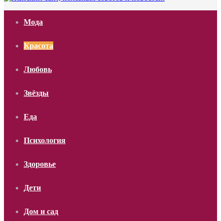
Мода
Красота
Любовь
Звёзды
Еда
Психология
Здоровье
Дети
Дом и сад