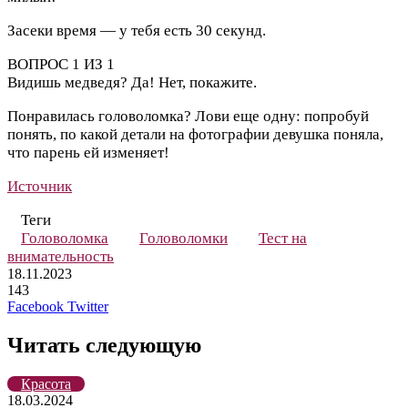
Засеки время — у тебя есть 30 секунд.
ВОПРОС 1 ИЗ 1
Видишь медведя?
Да!
Нет, покажите.
Понравилась головоломка? Лови еще одну: попробуй
понять, по какой детали на фотографии девушка поняла,
что парень ей изменяет!
Источник
Теги
Головоломка
Головоломки
Тест на
внимательность
18.11.2023
143
LinkedIn
Pinterest
Вконтакте
Одноклассники
Skype
WhatsApp
Telegram
Viber
Facebook
Twitter
Читать следующую
Красота
18.03.2024