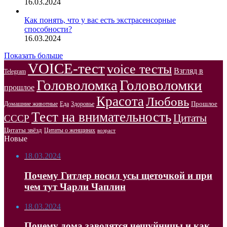
16.03.2024
Как понять, что у вас есть экстрасенсорные
способности?
16.03.2024
Показать больше
VOICE-тест
voice тесты
Взгляд в
Telegram
Головоломка
Головоломки
прошлое
Красота
Любовь
Прошлое
Домашние животные
Здоровье
Еда
Тест на внимательность
Цитаты
СССР
Цитаты звёзд
Цитаты о женщинах
возраст
Новые
18.03.2024
Почему Гитлер носил усы щеточкой и при
чем тут Чарли Чаплин
18.03.2024
Почему дома заводятся чешуйницы и как