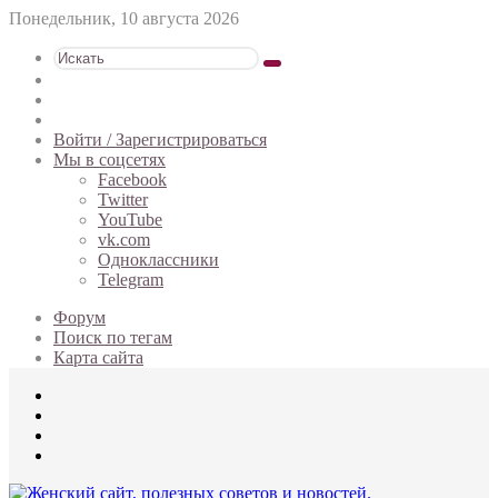
Понедельник, 10 августа 2026
Искать
Switch
skin
Sidebar
Случайная
статья
Войти / Зарегистрироваться
Мы в соцсетях
Facebook
Twitter
YouTube
vk.com
Одноклассники
Telegram
Форум
Поиск по тегам
Карта сайта
Меню
Искать
Switch
skin
Войти