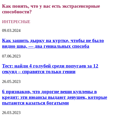
Как понять, что у вас есть экстрасенсорные
способности?
ИНТЕРЕСНЫЕ
Как
09.03.2024
зашить
дырку
Как зашить дырку на куртке, чтобы не было
на
видно шва, — два гениальных способа
куртке,
чтобы
Тест:
07.06.2023
не
найди
было
4
Тест: найди 4 голубей среди попугаев за 12
видно
голубей
секунд – справятся только гении
шва,
среди
—
попугаев
два
6
26.05.2023
за
гениальных
признаков,
12
способа
что
6 признаков, что дорогие вещи куплены в
секунд
дорогие
кредит: эти нюансы выдают девушек, которые
–
вещи
справятся
пытаются казаться богатыми
куплены
только
в
гении
6
26.03.2023
кредит: