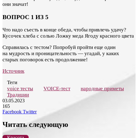
они значат!
ВОПРОС 1 ИЗ 5
Что надо съесть в конце обеда, чтобы привлечь удачу?
Кусочек хлеба с солью
Ложку меда
Ягоду красного цвета
Справилась с тестом? Попробуй пройти еще один
на мудрость и проницательность — угадай, у каких
старых поговорок есть продолжение!
Источник
Теги
voice тесты
VOICE-тест
народные приметы
Традиции
03.05.2023
165
LinkedIn
Pinterest
Вконтакте
Одноклассники
Skype
WhatsApp
Telegram
Viber
Facebook
Twitter
Читать следующую
Красота