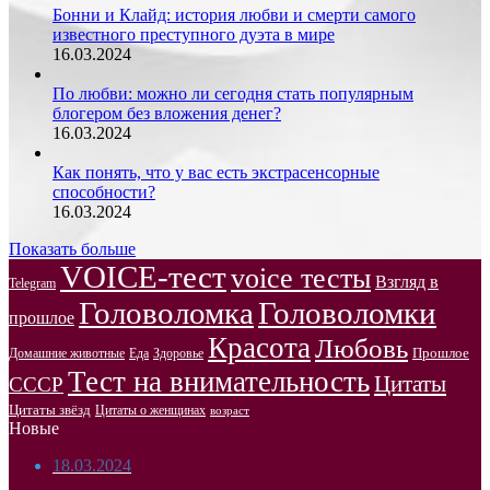
Бонни и Клайд: история любви и смерти самого
известного преступного дуэта в мире
16.03.2024
По любви: можно ли сегодня стать популярным
блогером без вложения денег?
16.03.2024
Как понять, что у вас есть экстрасенсорные
способности?
16.03.2024
Показать больше
VOICE-тест
voice тесты
Взгляд в
Telegram
Головоломка
Головоломки
прошлое
Красота
Любовь
Прошлое
Домашние животные
Здоровье
Еда
Тест на внимательность
Цитаты
СССР
Цитаты звёзд
Цитаты о женщинах
возраст
Новые
18.03.2024