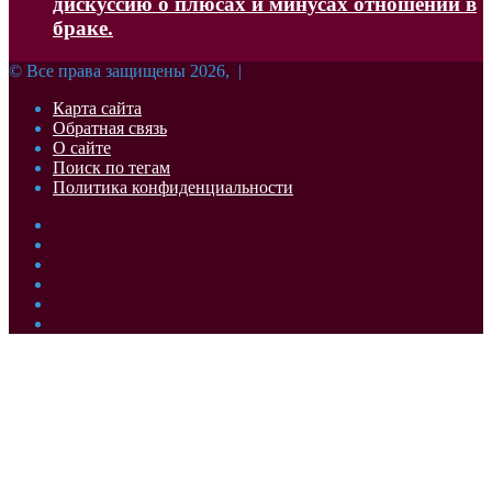
дискуссию о плюсах и минусах отношений в
браке.
© Все права защищены 2026, |
Карта сайта
Обратная связь
О сайте
Поиск по тегам
Политика конфиденциальности
Facebook
Twitter
YouTube
vk.com
Одноклассники
Telegram
Facebook
Twitter
WhatsApp
Telegram
Кнопка
«Наверх»