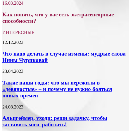
16.03.2024
Как понять, что у вас есть экстрасенсорные
способности?
ИНТЕРЕСНЫЕ
Что
12.12.2023
надо
делать
Что надо делать в случае измены: мудрые слова
в
Инны Чуриковой
случае
измены:
Такие
23.04.2023
мудрые
наши
слова
годы:
Такие наши годы: что мы пережили в
Инны
что
«девяностые» – и почему не нужно бояться
Чуриковой
мы
новых времен
пережили
в
Альцгеймер,
24.08.2023
«девяностые»
уходи:
–
реши
Альцгеймер, уходи: реши задачку, чтобы
и
задачку,
почему
заставить мозг работать!
чтобы
не