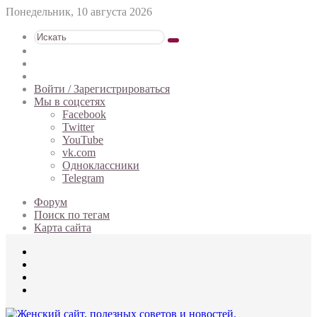
Понедельник, 10 августа 2026
Искать
Switch
skin
Sidebar
Случайная
статья
Войти / Зарегистрироваться
Мы в соцсетях
Facebook
Twitter
YouTube
vk.com
Одноклассники
Telegram
Форум
Поиск по тегам
Карта сайта
Меню
Искать
Switch
skin
Войти