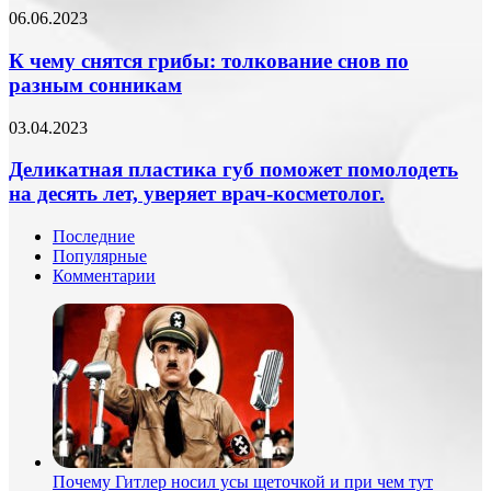
заставить
нужно
К
06.06.2023
мозг
бояться
чему
работать!
новых
снятся
К чему снятся грибы: толкование снов по
времен
грибы:
разным сонникам
толкование
снов
Деликатная
03.04.2023
по
пластика
разным
губ
Деликатная пластика губ поможет помолодеть
сонникам
поможет
на десять лет, уверяет врач-косметолог.
помолодеть
на
Последние
десять
Популярные
лет,
Комментарии
уверяет
врач-
косметолог.
Почему Гитлер носил усы щеточкой и при чем тут