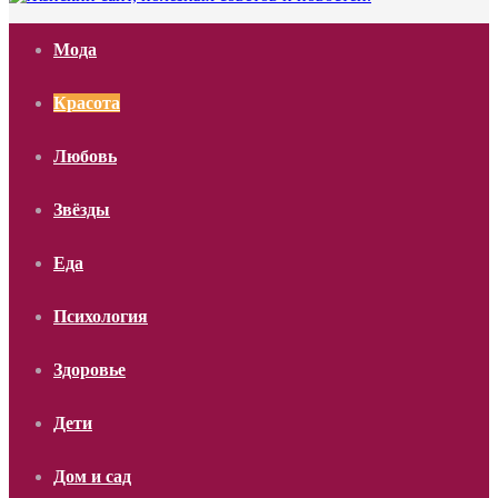
Мода
Красота
Любовь
Звёзды
Еда
Психология
Здоровье
Дети
Дом и сад