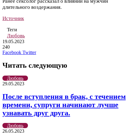
Ранее сексолог рассказал о влиянии на мужчин
длительного воздержания.
Источник
Теги
Любовь
19.05.2023
240
LinkedIn
Pinterest
Вконтакте
Одноклассники
Skype
WhatsApp
Telegram
Viber
Facebook
Twitter
Читать следующую
Любовь
29.05.2023
После вступления в брак, с течением
времени, супруги начинают лучше
узнавать друг друга.
Любовь
26.05.2023