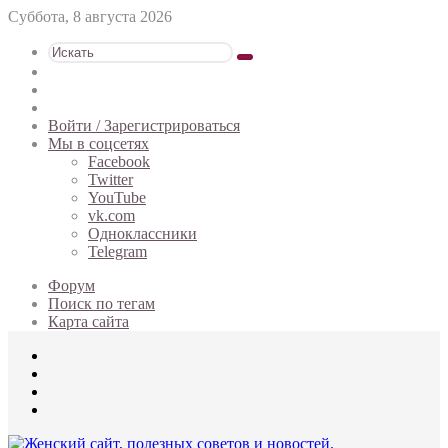
Суббота, 8 августа 2026
Искать
Switch
skin
Sidebar
Случайная
статья
Войти / Зарегистрироваться
Мы в соцсетях
Facebook
Twitter
YouTube
vk.com
Одноклассники
Telegram
Форум
Поиск по тегам
Карта сайта
Меню
Искать
Switch
skin
Войти