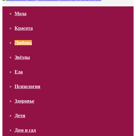
Мода
Красота
Любовь
Звёзды
Еда
Психология
Здоровье
Дети
Дом и сад