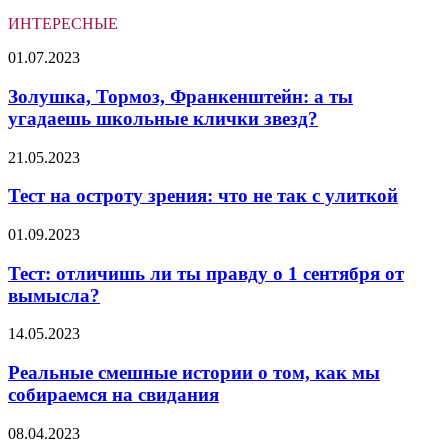
ИНТЕРЕСНЫЕ
Золушка,
01.07.2023
Тормоз,
Франкенштейн:
Золушка, Тормоз, Франкенштейн: а ты
а
угадаешь школьные клички звезд?
ты
угадаешь
Тест
21.05.2023
школьные
на
клички
остроту
Тест на остроту зрения: что не так с улиткой
звезд?
зрения:
что
Тест:
01.09.2023
не
отличишь
так
ли
Тест: отличишь ли ты правду о 1 сентября от
с
ты
вымысла?
улиткой
правду
о
Реальные
14.05.2023
1
смешные
сентября
истории
Реальные смешные истории о том, как мы
от
о
собираемся на свидания
вымысла?
том,
как
Тест:
08.04.2023
мы