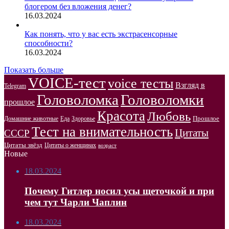
блогером без вложения денег?
16.03.2024
Как понять, что у вас есть экстрасенсорные
способности?
16.03.2024
Показать больше
VOICE-тест
voice тесты
Взгляд в
Telegram
Головоломка
Головоломки
прошлое
Красота
Любовь
Прошлое
Домашние животные
Здоровье
Еда
Тест на внимательность
Цитаты
СССР
Цитаты звёзд
Цитаты о женщинах
возраст
Новые
18.03.2024
Почему Гитлер носил усы щеточкой и при
чем тут Чарли Чаплин
18.03.2024