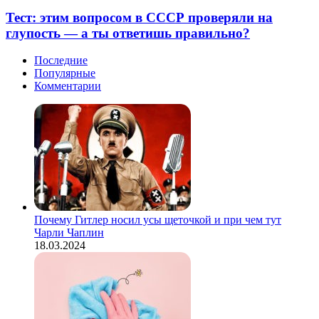
этим
собираемся
вопросом
Тест: этим вопросом в СССР проверяли на
на
в
глупость — а ты ответишь правильно?
свидания
СССР
проверяли
Последние
на
Популярные
глупость
Комментарии
—
а
ты
ответишь
правильно?
Почему Гитлер носил усы щеточкой и при чем тут
Чарли Чаплин
18.03.2024