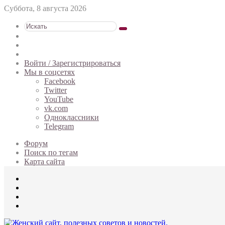
Суббота, 8 августа 2026
Искать
Switch
skin
Sidebar
Случайная
статья
Войти / Зарегистрироваться
Мы в соцсетях
Facebook
Twitter
YouTube
vk.com
Одноклассники
Telegram
Форум
Поиск по тегам
Карта сайта
Меню
Искать
Switch
skin
Войти