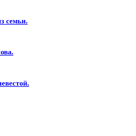
з семьи.
ова.
невестой.