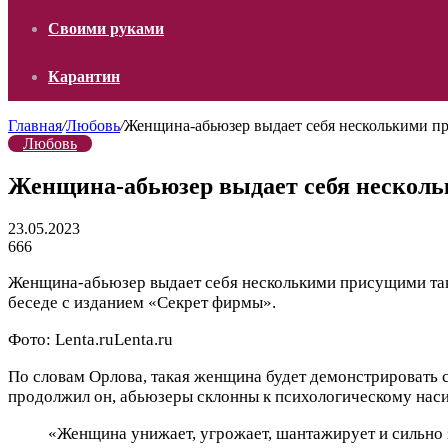
Своими руками
Карантин
Главная
/
Любовь
/
Женщина-абьюзер выдает себя несколькими п
Любовь
Женщина-абьюзер выдает себя несколь
23.05.2023
666
Женщина-абьюзер выдает себя несколькими присущими так
беседе с изданием «Секрет фирмы».
Фото:
Lenta.ru
Lenta.ru
По словам Орлова, такая женщина будет демонстрировать с
продолжил он, абьюзеры склонны к психологическому нас
«Женщина унижает, угрожает, шантажирует и сильно з