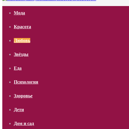
Мода
Красота
Любовь
Звёзды
Еда
Психология
Здоровье
Дети
Дом и сад