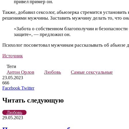
привел пример он.
Также, добавил сексолог, абьюзерка стремится установит
решениями мужчины. Заставить мужчину делать то, что он
«Забота о собственном благополучии и безопасности 
защите», — предложил он.
Психолог посоветовал мужчинам рассказывать об абьюзе д
Источник
Теги
Антон Орлов
Любовь
Самые сексуальные
23.05.2023
666
LinkedIn
Pinterest
Вконтакте
Одноклассники
Skype
WhatsApp
Telegram
Viber
Facebook
Twitter
Читать следующую
Любовь
29.05.2023