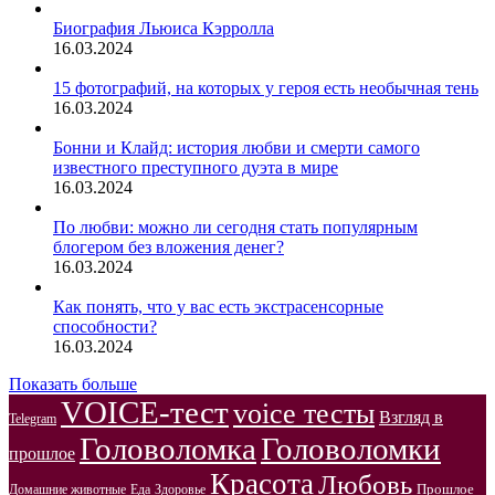
Биография Льюиса Кэрролла
16.03.2024
15 фотографий, на которых у героя есть необычная тень
16.03.2024
Бонни и Клайд: история любви и смерти самого
известного преступного дуэта в мире
16.03.2024
По любви: можно ли сегодня стать популярным
блогером без вложения денег?
16.03.2024
Как понять, что у вас есть экстрасенсорные
способности?
16.03.2024
Показать больше
VOICE-тест
voice тесты
Взгляд в
Telegram
Головоломка
Головоломки
прошлое
Красота
Любовь
Прошлое
Домашние животные
Здоровье
Еда