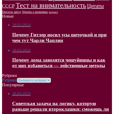
Тест на внимательность
Цитаты
СССР
Цитаты звёзд
Цитаты о женщинах
возраст
Новые
18.03.2024
Почему Гитлер носил усы щеточкой и при
чем тут Чарли Чаплин
18.03.2024
Почему дома заводятся чешуйницы и как
от них избавиться — действенные методы
Рубрики
Рубрики
Популярные
26.03.2023
Советская задача на логику, которую
раньше решали второклашки: сможешь ли