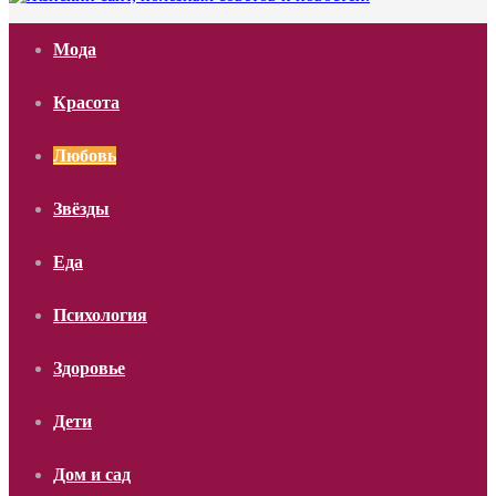
Мода
Красота
Любовь
Звёзды
Еда
Психология
Здоровье
Дети
Дом и сад